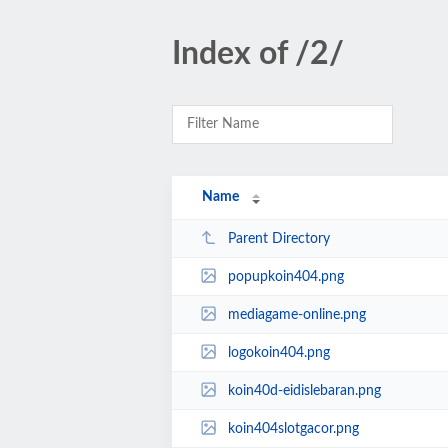
Index of /2/
Name
Parent Directory
popupkoin404.png
mediagame-online.png
logokoin404.png
koin40d-eidislebaran.png
koin404slotgacor.png