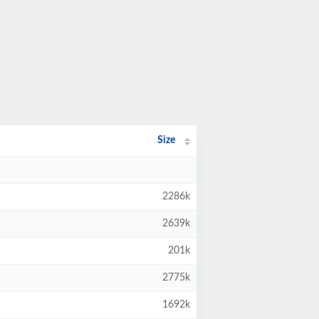
Size
2286k
2639k
201k
2775k
1692k