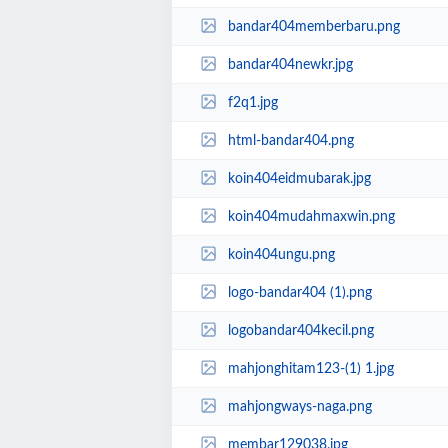
bandar404memberbaru.png
bandar404newkr.jpg
f2q1.jpg
html-bandar404.png
koin404eidmubarak.jpg
koin404mudahmaxwin.png
koin404ungu.png
logo-bandar404 (1).png
logobandar404kecil.png
mahjonghitam123-(1) 1.jpg
mahjongways-naga.png
membar129038.jpg