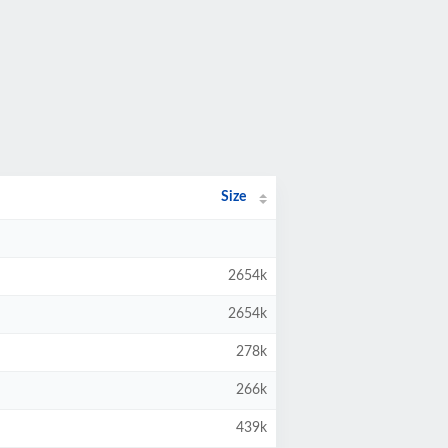
Size
2654k
2654k
278k
266k
439k