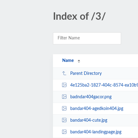
Index of /3/
Name
Parent Directory
4e125ba2-1827-404c-8574-ea10b
badndar404gacor.png
bandar404-agedkoin404.jpg
bandar404-cute.jpg
bandar404-landingpage.jpg